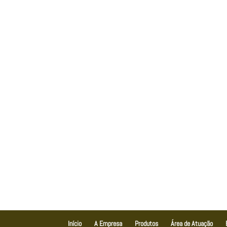
Início
A Empresa
Produtos
Área de Atuação